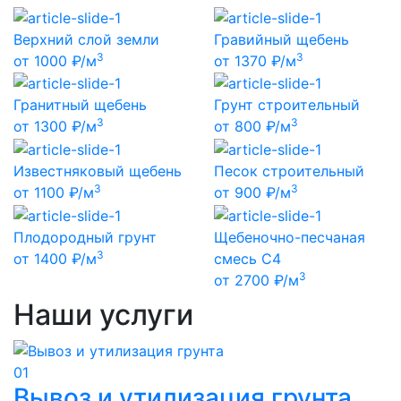
Верхний слой земли
Гравийный щебень
3
3
от
1000
₽/м
от
1370
₽/м
Гранитный щебень
Грунт строительный
3
3
от
1300
₽/м
от
800
₽/м
Известняковый щебень
Песок строительный
3
3
от
1100
₽/м
от
900
₽/м
Плодородный грунт
Щебеночно-песчаная
3
от
1400
₽/м
смесь С4
3
от
2700
₽/м
Наши услуги
01
Вывоз и утилизация грунта