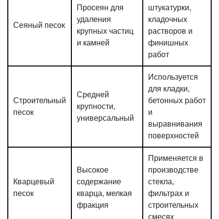
Просеян для
штукатурки,
удаления
кладочных
Сеяный песок
крупных частиц
растворов и
и камней
финишных
работ
Используется
для кладки,
Средней
Строительный
бетонных работ
крупности,
песок
и
универсальный
выравнивания
поверхностей
Применяется в
Высокое
производстве
Кварцевый
содержание
стекла,
песок
кварца, мелкая
фильтрах и
фракция
строительных
смесях