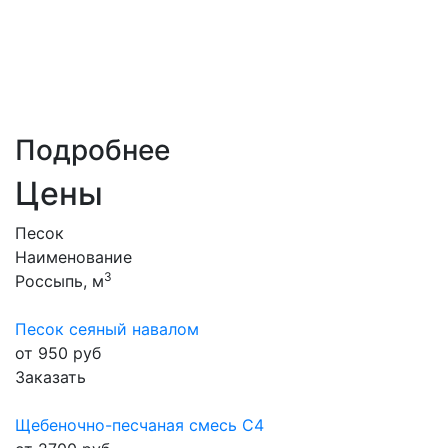
позволяет экономить на
упаковке, упрощает
Навалом
выгрузку и подходит для
крупных строительных
проектов.
Подробнее
Цены
Песок
Наименование
3
Россыпь, м
Песок сеяный навалом
от 950 руб
Заказать
Щебеночно-песчаная смесь С4