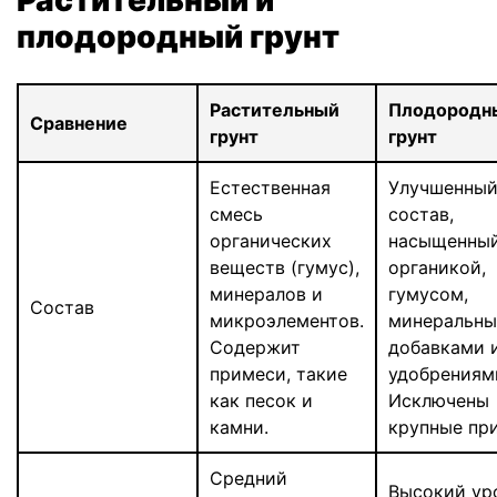
плодородный грунт
Растительный
Плодородн
Сравнение
грунт
грунт
Естественная
Улучшенны
смесь
состав,
органических
насыщенны
веществ (гумус),
органикой,
минералов и
гумусом,
Состав
микроэлементов.
минеральн
Содержит
добавками 
примеси, такие
удобрениям
как песок и
Исключены
камни.
крупные пр
Средний
Высокий ур