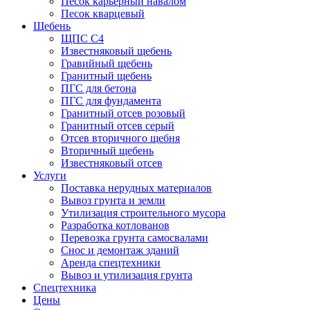
Песок карьерный навалом
Песок кварцевый
Щебень
ЩПС С4
Известняковый щебень
Гравийный щебень
Гранитный щебень
ПГС для бетона
ПГС для фундамента
Гранитный отсев розовый
Гранитный отсев серый
Отсев вторичного щебня
Вторичный щебень
Известняковый отсев
Услуги
Поставка нерудных материалов
Вывоз грунта и земли
Утилизация строительного мусора
Разработка котлованов
Перевозка грунта самосвалами
Снос и демонтаж зданий
Аренда спецтехники
Вывоз и утилизация грунта
Спецтехника
Цены