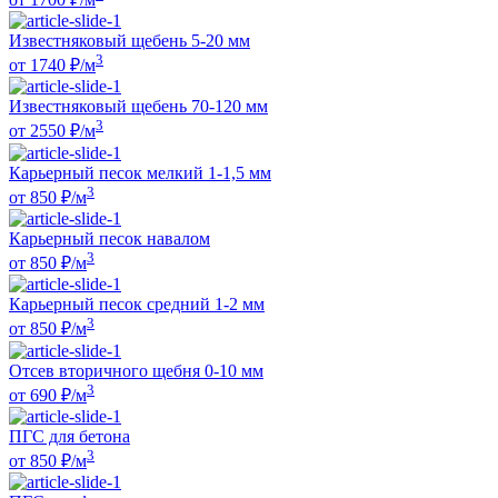
Известняковый щебень 5-20 мм
3
от
1740
₽/м
Известняковый щебень 70-120 мм
3
от
2550
₽/м
Карьерный песок мелкий 1-1,5 мм
3
от
850
₽/м
Карьерный песок навалом
3
от
850
₽/м
Карьерный песок средний 1-2 мм
3
от
850
₽/м
Отсев вторичного щебня 0-10 мм
3
от
690
₽/м
ПГС для бетона
3
от
850
₽/м